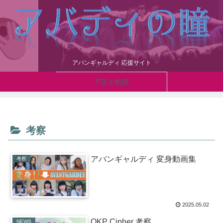
アバンギャルディ 応援サイト
予定と軌跡
考察
アバンギャルディ 変身動画集
考察
2025.05.02
OKP Cipher 考察
NEWS