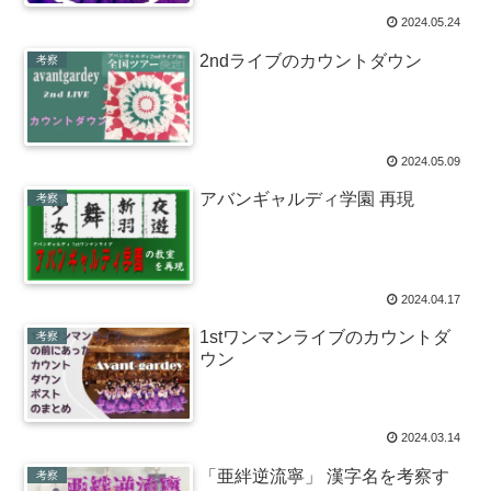
2024.05.24
2ndライブのカウントダウン
考察
2024.05.09
アバンギャルディ学園 再現
考察
2024.04.17
1stワンマンライブのカウントダ
考察
ウン
2024.03.14
「亜絆逆流寧」 漢字名を考察す
考察